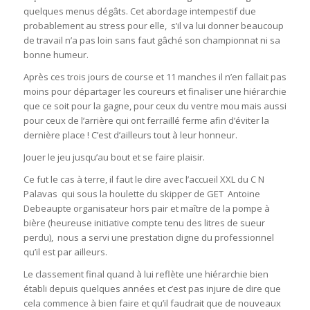
quelques menus dégâts. Cet abordage intempestif due
probablement au stress pour elle, s’il va lui donner beaucoup
de travail n’a pas loin sans faut gâché son championnat ni sa
bonne humeur.
Après ces trois jours de course et 11 manches il n’en fallait pas
moins pour départager les coureurs et finaliser une hiérarchie
que ce soit pour la gagne, pour ceux du ventre mou mais aussi
pour ceux de l’arrière qui ont ferraillé ferme afin d’éviter la
dernière place ! C’est d’ailleurs tout à leur honneur.
Jouer le jeu jusqu’au bout et se faire plaisir.
Ce fut le cas à terre, il faut le dire avec l’accueil XXL du C N
Palavas qui sous la houlette du skipper de GET Antoine
Debeaupte organisateur hors pair et maître de la pompe à
bière (heureuse initiative compte tenu des litres de sueur
perdu), nous a servi une prestation digne du professionnel
qu’il est par ailleurs.
Le classement final quand à lui reflète une hiérarchie bien
établi depuis quelques années et c’est pas injure de dire que
cela commence à bien faire et qu’il faudrait que de nouveaux