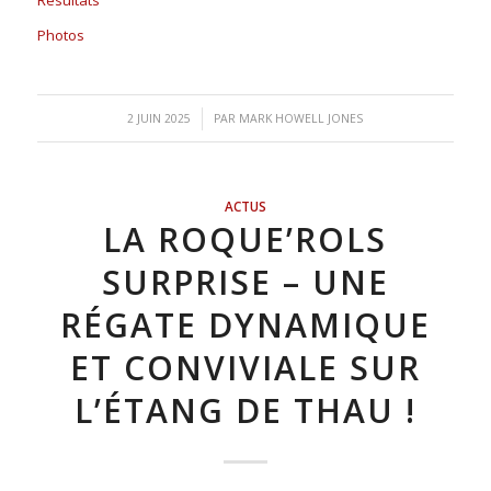
Photos
/
2 JUIN 2025
PAR
MARK HOWELL JONES
ACTUS
LA ROQUE’ROLS
SURPRISE – UNE
RÉGATE DYNAMIQUE
ET CONVIVIALE SUR
L’ÉTANG DE THAU !