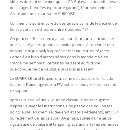
idéales de vent et de mer que le C N Palavas a accueilli devant
des plages bondées (spectacle garanti), l’épreuve reine, le
Graal pour tout coureur en SURPRISE
Comment ils sont encore 26 des quatre coins de France et de
Suisse venus s’écharper entre 3 bouées ? ??
On peut en effet s’interroger aujour d’hui sur ce qui pousse
tous ces régatiers jeunes et moins jeunes à continuer et ce
depuis 1976 (un bail) à apprécier le SURPRISE en régates.
Certes il y a bien d’autres séries dans le monde mais en
France me semble t’il certaines naissent au fil d’une
quelconque mode nautique puis disparaissent.
Le SURPRISE lui et toujours là, ce ne doit pas être le fruit du
hasard !! Dommage que la FFV oublie le pouvoir formateur de
ce support.
Après un jeudi sérieux, journée classique dans ce genre
d’épreuve avec les inscriptions, une pesée des équipages
pointilleuse (en chemise, tee-shirt et sous vêtements, art.1.5.4
du règlement de jauge svp) 400kg maxi, suivie d’une jauge
rigoureuse de voilure et tangon, place aux affaires sérieuses