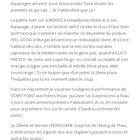
équipages arrivent pour la bousculer, faire douter les
premiers et qui sait…..ils n’attendent que ça !
La palme bien sur à INDIGO à Howelljones Mark et à son
équipage, il plane sur la série tant il va vite et là ou il faut; bien
qu’il n’est que 3 victoires de manche. Le deuxième du podium
FEEL GOOD à Murgat Vincent est un redoutable client, et s’il est
habitué des lacs, il semble que la mer ou les courants
capricieux de la Méditerranée ne le gène pas, quand à ILLICO
PRESTO de notre ami Copin Hugo, on connaît sa vitalité et son
énergie, il signe une très belle et mérité 3ème place. Aller
souris Hugo ! Tu ne loupes que d’un point la 2ème place .
T’inquiètes pas tu es vraiment dans le coup.
Dans ce classement je voudrais souligner la performance de
START POINT aux frères Rivas; qui avec un Surprise mis à l’eau
3 jours avant arrivent premiers Palavasiens et ce, en montant
pour la première fois sur le canote, il faudra confirmer les
petits !
Le 26ème et dernier HYDROGENE Surprise de l’étang de Thau,
a droit a tous les égards dus aux régatiers puisqu’il a couru et
qu’il a fini, bravo !