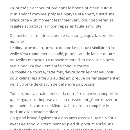
La journée s’est poursuivie dans la bonne humeur, autour
d’un apéritif convivial préparé Maryse et Robert, suivi d’une
brasucade – un moment festif bienvenu pour débriefer les
régates et partager un bon repas en toute simplicité.
Dimanche 4 mai – Un suspense haletant jusqu’à la dernière
manche
Le dimanche matin, un vent de nord-est, quasi similaire à la
veille s’est rapidement installé, permettant de lancer quatre
nouvelles manches. La tension monte d’un cran : les places
sur le podium évoluent après chaque course.
Le comité de course, cette fois, devra sortir le drapeau noir
pour calmer les ardeurs au départ, preuve de l’engagement et
de la volonté de chacun de défendre sa position.
Tout se jouera finalement sur la dernière manche, remportée
par Hegoa, qui s’impose ainsi au classement général, avec un
petit point d’avance sur Mister X. Illico presto complète le
podium à la troisième place.
Un grand bravo également à nos amis d’Aix-les-Bains, venus
avec Feelgood, qui terminent au pied du podium après une
rude bataille pour le podium. Leur déplacement depuis les