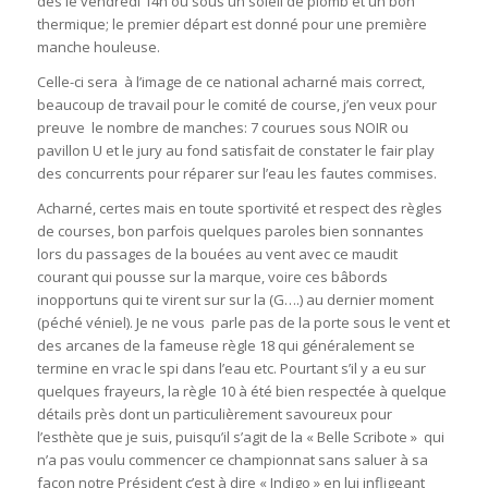
dès le vendredi 14h ou sous un soleil de plomb et un bon
thermique; le premier départ est donné pour une première
manche houleuse.
Celle-ci sera à l’image de ce national acharné mais correct,
beaucoup de travail pour le comité de course, j’en veux pour
preuve le nombre de manches: 7 courues sous NOIR ou
pavillon U et le jury au fond satisfait de constater le fair play
des concurrents pour réparer sur l’eau les fautes commises.
Acharné, certes mais en toute sportivité et respect des règles
de courses, bon parfois quelques paroles bien sonnantes
lors du passages de la bouées au vent avec ce maudit
courant qui pousse sur la marque, voire ces bâbords
inopportuns qui te virent sur sur la (G….) au dernier moment
(péché véniel). Je ne vous parle pas de la porte sous le vent et
des arcanes de la fameuse règle 18 qui généralement se
termine en vrac le spi dans l’eau etc. Pourtant s’il y a eu sur
quelques frayeurs, la règle 10 à été bien respectée à quelque
détails près dont un particulièrement savoureux pour
l’esthète que je suis, puisqu’il s’agit de la « Belle Scribote » qui
n’a pas voulu commencer ce championnat sans saluer à sa
façon notre Président c’est à dire « Indigo » en lui infligeant