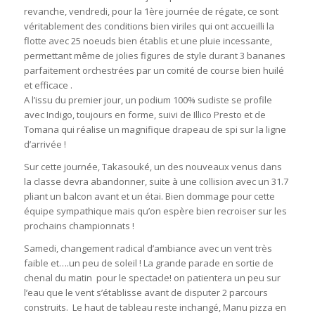
revanche, vendredi, pour la 1ère journée de régate, ce sont
véritablement des conditions bien viriles qui ont accueilli la
flotte avec 25 noeuds bien établis et une pluie incessante,
permettant même de jolies figures de style durant 3 bananes
parfaitement orchestrées par un comité de course bien huilé
et efficace .
A l’issu du premier jour, un podium 100% sudiste se profile
avec Indigo, toujours en forme, suivi de Illico Presto et de
Tomana qui réalise un magnifique drapeau de spi sur la ligne
d’arrivée !
Sur cette journée, Takasouké, un des nouveaux venus dans
la classe devra abandonner, suite à une collision avec un 31.7
pliant un balcon avant et un étai. Bien dommage pour cette
équipe sympathique mais qu’on espère bien recroiser sur les
prochains championnats !
Samedi, changement radical d’ambiance avec un vent très
faible et….un peu de soleil ! La grande parade en sortie de
chenal du matin pour le spectacle! on patientera un peu sur
l’eau que le vent s’établisse avant de disputer 2 parcours
construits. Le haut de tableau reste inchangé, Manu pizza en