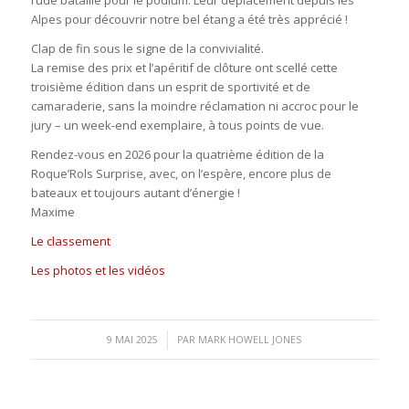
Alpes pour découvrir notre bel étang a été très apprécié !
Clap de fin sous le signe de la convivialité.
La remise des prix et l’apéritif de clôture ont scellé cette
troisième édition dans un esprit de sportivité et de
camaraderie, sans la moindre réclamation ni accroc pour le
jury – un week-end exemplaire, à tous points de vue.
Rendez-vous en 2026 pour la quatrième édition de la
Roque’Rols Surprise, avec, on l’espère, encore plus de
bateaux et toujours autant d’énergie !
Maxime
Le classement
Les photos et les vidéos
/
9 MAI 2025
PAR
MARK HOWELL JONES