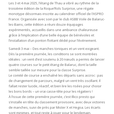
Les 3 et 4 mai 2025, l’étang de Thau a vibré au rythme de la
troisième édition de la Roque’Rols Surprise, une régate
monotype désormais inscrite au calendrier officiel de l’ASPRO
France. Organisée avec soin par le club ASBB Voile de Balaruc-
les-Bains, cette édition a réuni douze équipages
expérimentés, accueillis dans une ambiance chaleureuse
grâce à l’implication d’une belle équipe de bénévoles et
l’installation d’un ponton flottant dédié pour l’événement.
Samedi 3 mai – Des manches toniques et un vent exigeant.
Dès la première journée, les conditions se sont montrées
idéales : un vent d’est soutenu à 20 nœuds a permis de lancer
quatre courses sur le petit étang de Balaruc, dont la taille
semble taillée sur mesure pour la classe Surprise.
Le comité de course a enchaîné les départs sans accroc : pas
de changement de parcours, malgré un vent très oscillant. Il
fallait rester lucide, réactif, et bien lire les risées pour choisir
les bons bords – un vrai casse-tête pour les régatiers !
À l’issue de cette première journée, c’est Illico presto qui
s’installe en tête du classement provisoire, avec deux victoires
de manches, suivi de près par Mister X et Hegoa. Les écarts
sont minimes, et tout reste à jouer pour le lendemain.