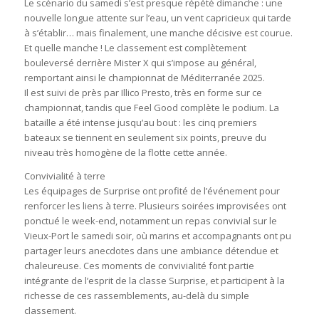
Le scénario du samedi s’est presque répété dimanche : une
nouvelle longue attente sur l’eau, un vent capricieux qui tarde
à s’établir… mais finalement, une manche décisive est courue.
Et quelle manche ! Le classement est complètement
bouleversé derrière Mister X qui s’impose au général,
remportant ainsi le championnat de Méditerranée 2025.
Il est suivi de près par Illico Presto, très en forme sur ce
championnat, tandis que Feel Good complète le podium. La
bataille a été intense jusqu’au bout : les cinq premiers
bateaux se tiennent en seulement six points, preuve du
niveau très homogène de la flotte cette année.
Convivialité à terre
Les équipages de Surprise ont profité de l’événement pour
renforcer les liens à terre. Plusieurs soirées improvisées ont
ponctué le week-end, notamment un repas convivial sur le
Vieux-Port le samedi soir, où marins et accompagnants ont pu
partager leurs anecdotes dans une ambiance détendue et
chaleureuse. Ces moments de convivialité font partie
intégrante de l’esprit de la classe Surprise, et participent à la
richesse de ces rassemblements, au-delà du simple
classement.