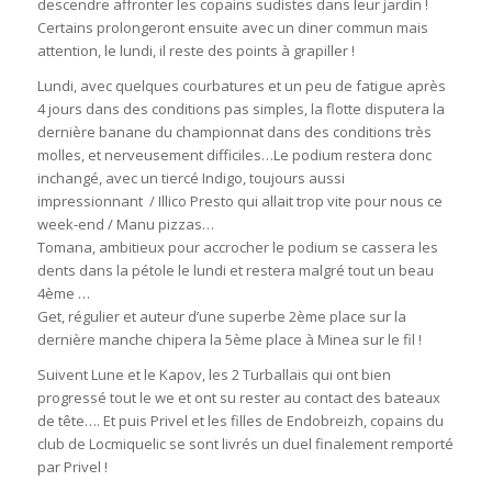
descendre affronter les copains sudistes dans leur jardin !
Certains prolongeront ensuite avec un diner commun mais
attention, le lundi, il reste des points à grapiller !
Lundi, avec quelques courbatures et un peu de fatigue après
4 jours dans des conditions pas simples, la flotte disputera la
dernière banane du championnat dans des conditions très
molles, et nerveusement difficiles…Le podium restera donc
inchangé, avec un tiercé Indigo, toujours aussi
impressionnant / Illico Presto qui allait trop vite pour nous ce
week-end / Manu pizzas…
Tomana, ambitieux pour accrocher le podium se cassera les
dents dans la pétole le lundi et restera malgré tout un beau
4ème …
Get, régulier et auteur d’une superbe 2ème place sur la
dernière manche chipera la 5ème place à Minea sur le fil !
Suivent Lune et le Kapov, les 2 Turballais qui ont bien
progressé tout le we et ont su rester au contact des bateaux
de tête…. Et puis Privel et les filles de Endobreizh, copains du
club de Locmiquelic se sont livrés un duel finalement remporté
par Privel !