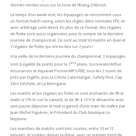
donnés rendez-vous sur la zone de l’Etang Z’Abricot .
Le temps d’un week-end, les équipages se rencontrent sous
un format match racing, selon les règles dites normales FFV, et
avec arbitrage semi direct. En plus de ce format, des régates
de flotte sont aussi organisées pour le compte de la dernière
journée de championnat. Ce sont au total 50 matchs en duel et
7 régates de flotte qui ont eu lieu sur 2 jours !
A la veille de la dernière journée du championnat, 2 équipages
ère
sont à égalité de points pour la 1
place, Socoveam/Arthur
Assurances et Aquanet Piscine/MPS/FBE, tous les 2 suivis de
près par Digilife, puis la Créole Cata-Hangar, Safety First, Cap
Zéro Déchets, et La Morrigane.
Les matchs et les régates en flotte se sont enchainés de 9h le
matin à 17h le soir le samedi, et de 9h à 13 h le dimanche avec
une pause déjeuner le midi organisé d’une main de maître par
Jean Michel Figuères, le Président du Club Nautique Le
Neptune.
Les manches de matchs sont très courtes, entre 10 et 12
minutes, et visibles depuis la digue, avec un premier bord de