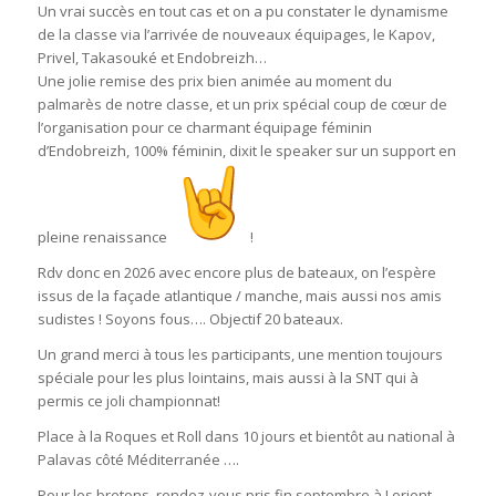
Un vrai succès en tout cas et on a pu constater le dynamisme
de la classe via l’arrivée de nouveaux équipages, le Kapov,
Privel, Takasouké et Endobreizh…
Une jolie remise des prix bien animée au moment du
palmarès de notre classe, et un prix spécial coup de cœur de
l’organisation pour ce charmant équipage féminin
d’Endobreizh, 100% féminin, dixit le speaker sur un support en
pleine renaissance
!
Rdv donc en 2026 avec encore plus de bateaux, on l’espère
issus de la façade atlantique / manche, mais aussi nos amis
sudistes ! Soyons fous…. Objectif 20 bateaux.
Un grand merci à tous les participants, une mention toujours
spéciale pour les plus lointains, mais aussi à la SNT qui à
permis ce joli championnat!
Place à la Roques et Roll dans 10 jours et bientôt au national à
Palavas côté Méditerranée ….
Pour les bretons, rendez-vous pris fin septembre à Lorient