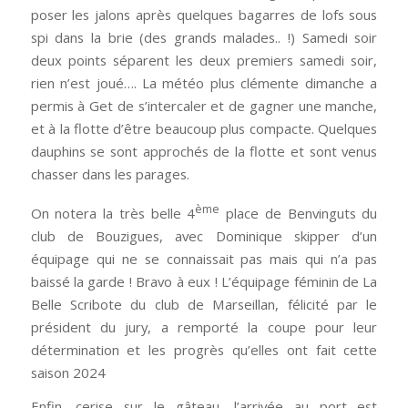
poser les jalons après quelques bagarres de lofs sous
spi dans la brie (des grands malades.. !) Samedi soir
deux points séparent les deux premiers samedi soir,
rien n’est joué…. La météo plus clémente dimanche a
permis à Get de s’intercaler et de gagner une manche,
et à la flotte d’être beaucoup plus compacte. Quelques
dauphins se sont approchés de la flotte et sont venus
chasser dans les parages.
ème
On notera la très belle 4
place de Benvinguts du
club de Bouzigues, avec Dominique skipper d’un
équipage qui ne se connaissait pas mais qui n’a pas
baissé la garde ! Bravo à eux ! L’équipage féminin de La
Belle Scribote du club de Marseillan, félicité par le
président du jury, a remporté la coupe pour leur
détermination et les progrès qu’elles ont fait cette
saison 2024
Enfin, cerise sur le gâteau, l’arrivée au port est