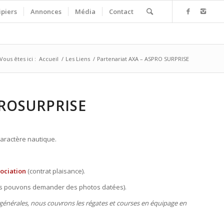
ipiers
Annonces
Média
Contact
Vous êtes ici :
Accueil
/
Les Liens
/
Partenariat AXA – ASPRO SURPRISE
PROSURPRISE
aractère nautique.
sociation
(contrat plaisance).
ous pouvons demander des photos datées).
 générales, nous couvrons les régates et courses en équipage en