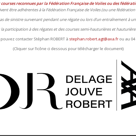
t courses reconnues par la Fédération Française de Voiles ou des fédérati
ent être adhérentes à la Fédération Française de Voiles (ou une fédération s
 cas de sinistre survenant pendant une régate ou lors d’un entraînement à un
a participation à des régates et des courses semi-hauturières et hauturière
us pouvez contacter Stéphan ROBERT à
stephan.robert.agt@axa.fr
ou au 04 
(Cliquer sur l’icône ci dessous pour télécharger le document)