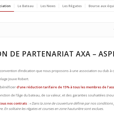
ciation
Le Bateau
Les News
Les Régates
Bourse aux équ
N DE PARTENARIAT AXA – AS
convention d’indication que nous proposons à une association ou club à c
elage Jouve Robert.
 bénéficier
d’une réduction tarifaire de 15% à tous les membres de l’as
tion de l’âge du bateau, de sa valeur, et des garanties souhaitées (n
tous nos contrats
:
« Dans la zone de couverture définie par nos conditions
e. En solitaire les régates et courses en zone hauturière sont exclues.