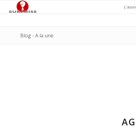
L’asso
Blog - A la une
AG