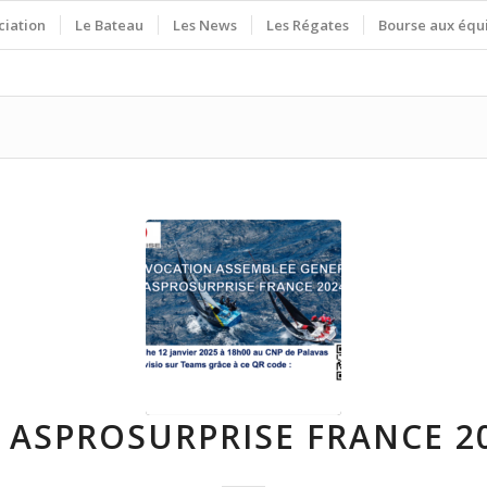
ciation
Le Bateau
Les News
Les Régates
Bourse aux équ
 ASPROSURPRISE FRANCE 2