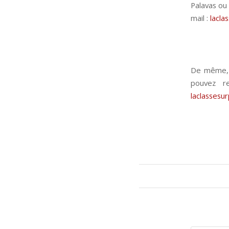
Palavas ou 
mail :
lacla
De même, s
pouvez r
laclassesu