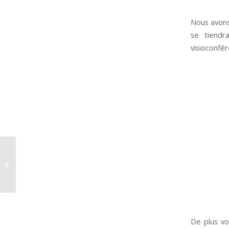
Nous avons
se tiend
visioconfér
Pôle course à Leucate
De plus vo