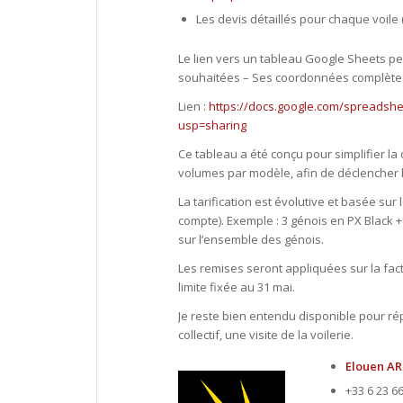
Les devis détaillés pour chaque voile 
Le lien vers un tableau Google Sheets pe
souhaitées – Ses coordonnées complètes
Lien :
https://docs.google.com/spreads
usp=sharing
Ce tableau a été conçu pour simplifier l
volumes par modèle, afin de déclencher 
La tarification est évolutive et basée s
compte). Exemple : 3 génois en PX Black
sur l’ensemble des génois.
Les remises seront appliquées sur la fac
limite fixée au 31 mai.
Je reste bien entendu disponible pour r
collectif, une visite de la voilerie.
Elouen A
+33 6 23 6