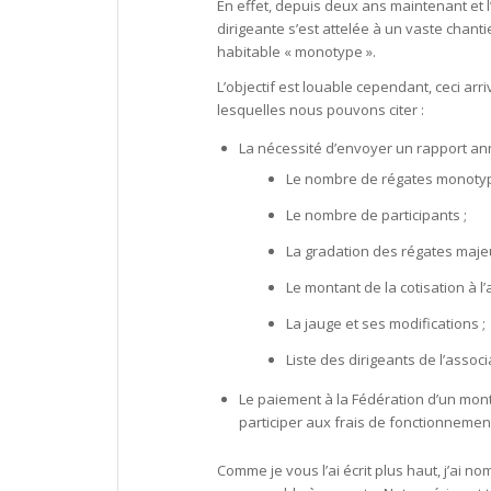
En effet, depuis deux ans maintenant et l
dirigeante s’est attelée à un vaste chanti
habitable « monotype ».
L’objectif est louable cependant, ceci ar
lesquelles nous pouvons citer :
La nécessité d’envoyer un rapport ann
Le nombre de régates monotyp
Le nombre de participants ;
La gradation des régates maje
Le montant de la cotisation à l’
La jauge et ses modifications ;
Liste des dirigeants de l’assoc
Le paiement à la Fédération d’un mont
participer aux frais de fonctionnemen
Comme je vous l’ai écrit plus haut, j’ai n