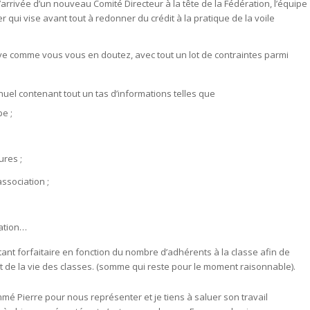
’arrivée d’un nouveau Comité Directeur à la tête de la Fédération, l’équipe
er qui vise avant tout à redonner du crédit à la pratique de la voile
rive comme vous vous en doutez, avec tout un lot de contraintes parmi
uel contenant tout un tas d’informations telles que
e ;
ures ;
association ;
iation…
ant forfaitaire en fonction du nombre d’adhérents à la classe afin de
t de la vie des classes. (somme qui reste pour le moment raisonnable).
ommé Pierre pour nous représenter et je tiens à saluer son travail