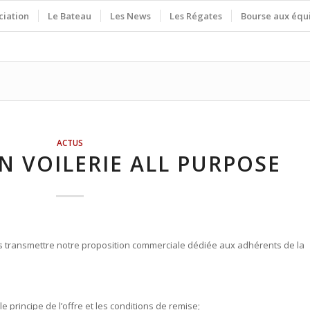
ciation
Le Bateau
Les News
Les Régates
Bourse aux équ
ACTUS
N VOILERIE ALL PURPOSE
us transmettre notre proposition commerciale dédiée aux adhérents de la
le principe de l’offre et les conditions de remise;