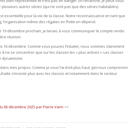
très bien représentée et n’est pas en danger. En revanche, je peux vous
 plusieurs autres séries (qui ne sont pas que des séries habitables).
t essentielle pour la vie de la classe. Notre reconnaissance en tant que
g, l’organisation même des régates en flotte en dépend.
le 19 décembre prochain, je tenais à vous communiquer le compte rendu
ière réunion.
ion le 16 décembre. Comme vous pouvez l’intuiter, nous sommes clairement
à ne se concentrer que sur les classes les « plus actives ». Les classes
 de dynamisme.
 dans mes propos. Comme je vous l’ai écrit plus haut, (je) nous comprenon
uhaite s’investir plus avec les classes et notamment dans le secteur
.
du 06 décembre 2025 par Pierre Varin
<<