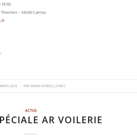
0 18 60
s Thermes – 56340 Carnac
.fr
e
/
 MARS 2026
PAR
MARK HOWELL JONES
ACTUS
PÉCIALE AR VOILERIE