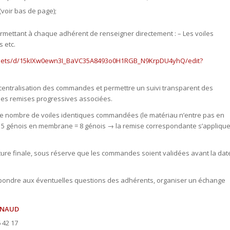
(voir bas de page);
rmettant à chaque adhérent de renseigner directement : – Les voiles
 etc.
heets/d/15kIXw0ewn3I_BaVC35A8493o0H1RGB_N9KrpDU4yhQ/edit?
a centralisation des commandes et permettre un suivi transparent des
les remises progressives associées.
ur le nombre de voiles identiques commandées (le matériau n’entre pas en
 + 5 génois en membrane = 8 génois → la remise correspondante s’appliqu
ture finale, sous réserve que les commandes soient validées avant la dat
épondre aux éventuelles questions des adhérents, organiser un échange
RNAUD
6 42 17