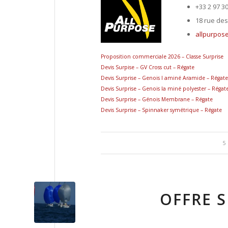
+33 2 97 3
18 rue de
allpurpose
Proposition commerciale 2026 – Classe Surprise
Devis Surpise – GV Cross cut – Régate
Devis Surprise – Genois l aminé Aramide – Régate
Devis Surprise – Genois la miné polyester – Régat
Devis Surprise – Génois Membrane – Régate
Devis Surprise – Spinnaker symétrique – Régate
5
OFFRE S