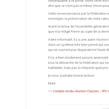
remarquable à ce poste. Notre série est 
dire que ce n’est pas la même chose pour
Cette reconnaissance par la Fédération es
monotype, la préservation de notre ratin
Avant la tenue de l’assemblée générale 
que m’a rédigé Pierre au sujet de la dern
A titre informatif, il y a une autre réun
dans un système très bien pensé qui vise 
qui ne suivront pas disparaitront faute
Il n’y a bien évidement aucune animosité
tous la démarche de la Fédération qui so
habitable, mais pas à n’importe quel prix
Je vous souhaite bonne lecture.
Mark
>>
Compte rendu réunion Classes – FFV 