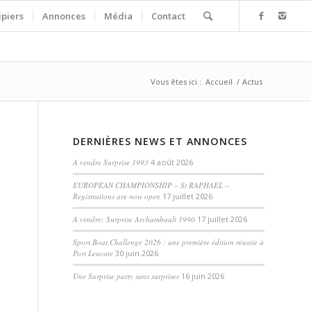
ipiers
Annonces
Média
Contact
Vous êtes ici :
Accueil
/
Actus
DERNIÈRES NEWS ET ANNONCES
A vendre Surprise 1993
4 août 2026
EUROPEAN CHAMPIONSHIP – St RAPHAEL –
Registrations are now open
17 juillet 2026
A vendre: Surprise Archambault 1990
17 juillet 2026
Sport Boat Challenge 2026 : une première édition réussie à
Port Leucate
30 juin 2026
Une Surprise party sans surprises
16 juin 2026