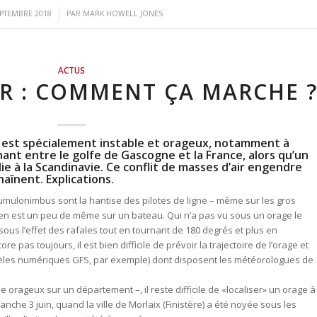
/
EPTEMBRE 2018
PAR
MARK HOWELL JONES
ACTUS
R : COMMENT ÇA MARCHE 
s est spécialement instable et orageux, notamment à
ant entre le golfe de Gascogne et la France, alors qu’un
alie à la Scandinavie. Ce conflit de masses d’air engendre
haînent. Explications.
mulonimbus sont la hantise des pilotes de ligne – même sur les gros
l en est un peu de même sur un bateau. Qui n’a pas vu sous un orage le
us l’effet des rafales tout en tournant de 180 degrés et plus en
e pas toujours, il est bien difficile de prévoir la trajectoire de l’orage et
modèles numériques GFS, par exemple) dont disposent les météorologues de
 orageux sur un département –, il reste difficile de «localiser» un orage à
manche 3 juin, quand la ville de Morlaix (Finistère) a été noyée sous les