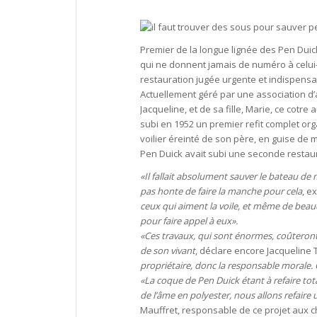
Premier de la longue lignée des Pen Duick
qui ne donnent jamais de numéro à celui-l
restauration jugée urgente et indispensab
Actuellement géré par une association d’a
Jacqueline, et de sa fille, Marie, ce cotre
subi en 1952 un premier refit complet orga
voilier éreinté de son père, en guise de 
Pen Duick avait subi une seconde restaur
«Il fallait absolument sauver le bateau de 
pas honte de faire la manche pour cela
, e
ceux qui aiment la voile, et même de beauc
pour faire appel à eux».
«Ces travaux, qui sont énormes, coûteront p
de son vivant
, déclare encore Jacqueline 
propriétaire, donc la responsable morale. C
«La coque de Pen Duick étant à refaire tot
de l’âme en polyester, nous allons refaire
Mauffret, responsable de ce projet aux c