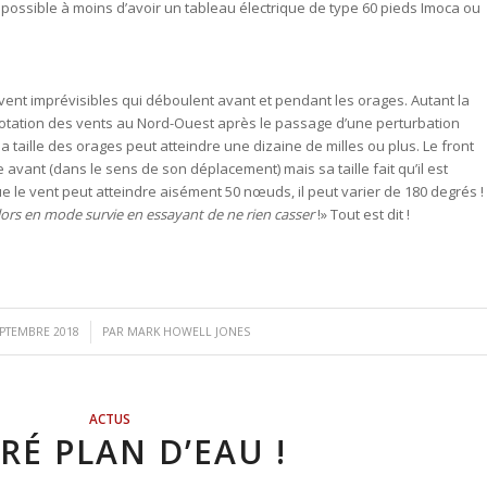
mpossible à moins d’avoir un tableau électrique de type 60 pieds Imoca ou
uvent imprévisibles qui déboulent avant et pendant les orages. Autant la
e rotation des vents au Nord-Ouest après le passage d’une perturbation
la taille des orages peut atteindre une dizaine de milles ou plus. Le front
 avant (dans le sens de son déplacement) mais sa taille fait qu’il est
it que le vent peut atteindre aisément 50 nœuds, il peut varier de 180 degrés !
lors en mode survie en essayant de ne rien casser
!» Tout est dit !
/
EPTEMBRE 2018
PAR
MARK HOWELL JONES
ACTUS
RÉ PLAN D’EAU !