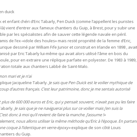
 et enfant chéri d’Eric Tabarly, Pen Duick (comme l’appellent les puristes
à) vient d’entrer aux fameux chantiers du Guip, à Brest, pour y subir une
le par les spécialistes afin de sauver cette légende navale en péril.
mis de l’ex-«idole des houles» mais resté propriété de la femme d’Eric,
 aurique dessiné par William Fife Junior et construit en Irlande en 1898 , avai
nisé par Eric Tabarly lui-même qui avait alors utilisé l’âme en bois du
moule, pour en extraire une réplique parfaite en polyester. De 1983 à 1989,
ation totale aux chantiers Labbé de Saint-Malo.
mon mari et je n’ai
xplique Jacqueline Tabarly.
Je sais que Pen Duick est le voilier mythique de
oup d’autres français. C’est leur patrimoine, donc je me sentais autorisé
lus de 600 000 euros et Eric, qui y pensait souvent, n’avait pas pu les faire
Tabarly.
Je sais que je ne naviguerai plus sur ce voilier mais j’en suis la
’est donc à moi qu’il revient de faire la manche. J’assume !»
alement, nous allons utiliser la même méthode qu’Eric à l’époque. En partan
 une coque à l’identique en verre-époxy»
explique de son côté Louis
hantiers du Guip.