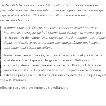
shabillé le bateau. Il est à poil ! Nous allons d’abord lui faire une peau
 peau intérieure. Ensuite, nous referons les vaigrages et les membrures qui
qui avait été refait en 2005, mais nous allons recentrer le mât qui,
récise Louis Mauffret.
«Comme l’avait déjà fait Eric, nous allons donc conserver l’âme de ce
bateau mais il sera plus raide, à l’avenir. Donc il naviguera mieux»
ajoute
ce charpentier de marine.
«Pen Duick était classé monument historique
depuis 2016 mais cette restauration, bien que profonde, ne changera
absolument pas l’esprit du voilier».
Toute peine méritant salaire, Jacqueline Tabarly et quelques anciens
amis de son mari disparu au large de l’Ecosse en 1998 alors qu’il
effectuait justement une manœuvre sur ce Pen Duick, ont décidé de
lancer un appel aux dons afin de financer une partie de ces travaux
estimés à près de 650 000 euros, plusieurs collectivités publiques ayan
r de 400 000 euros.
et effet, en guise de plate-forme de crowdfunding :