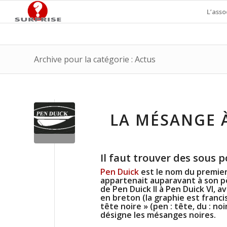
L’asso
Archive pour la catégorie : Actus
LA MÉSANGE À
Il faut trouver des sous 
Pen Duick
est le nom du premier 
appartenait auparavant à son pè
de
Pen Duick II
à
Pen Duick VI
, a
en breton (la graphie est franc
tête noire » (
pen
: tête,
du
: noi
désigne les mésanges noires.