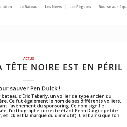
ciation
Le Bateau
Les News
Les Régates
Bourse aux équ
ACTUS
 TÊTE NOIRE EST EN PÉRIL
pour sauver Pen Duick !
bateau d’Éric Tabarly, un voilier de type ancien qui
re. Ce fut également le nom de ses différents voiliers,
vant l’avènement du sponsoring. Ce nom signifie
isée, l’orthographe correcte étant
Penn Duig
) « petite
r, et
ick
est la marque du diminutif). C’est ainsi que l’on