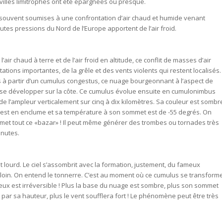
villes limitrophes ont été épargnées ou presque.
t souvent soumises à une confrontation d’air chaud et humide venant
s pressions du Nord de l’Europe apportent de l’air froid.
ir chaud à terre et de l’air froid en altitude, ce conflit de masses d’air
tions importantes, de la grêle et des vents violents qui restent localisés.
à partir d’un cumulus congestus, ce nuage bourgeonnant à l’aspect de
e se développer sur la côte. Ce cumulus évolue ensuite en cumulonimbus
de l’ampleur verticalement sur cinq à dix kilomètres. Sa couleur est sombr
e est en enclume et sa température à son sommet est de -55 degrés. On
ui met tout ce «bazar» ! Il peut même générer des trombes ou tornades très
inutes.
fait lourd. Le ciel s’assombrit avec la formation, justement, du fameux
loin. On entend le tonnerre. C’est au moment où ce cumulus se transform
x est irréversible ! Plus la base du nuage est sombre, plus son sommet
s par sa hauteur, plus le vent soufflera fort ! Le phénomène peut être très