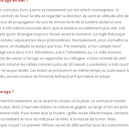
l’orage en mer ?
ges sont plus forts à terre et notamment sur les reliefs montagneux. Si
 est bon de lever la tête et regarder la direction du vent en altitude afin de
itesse de propagation du son (le tonnerre) et de la lumière (éclairs) sont
e à 300 mètres/seconde alors que la lumière va nettement plus vite, soit
la qu’on distingue toujours l’éclair avant le tonnerre. La règle théorique
 secondes séparant les deux phénomènes. Normalement, pour connaître la
nnerre, on multiplie ce temps par trois. Par exemple, si l’on compte neuf
rage sera alors à 9 x 300 mètres, soit 2,7 kilomètres ou 1,5 mille environ.
et de savoir si l’orage se rapproche ou s’éloigne. «
Cette montée du vent
 initial et les rafales monter à plus de 50 nœuds. La prévision, à très court
ie ne va pas tarder. Les éclairs se produiront en même temps ou juste avant l
in, ancien routeur de Florence Arthaud et Paul Vatine et actuel
l’orage ?
rivent brutalement, et ce avant les éclairs et la pluie. Le vent peut monter
us. Bref, il faut vite réduire la voilure et gagner au large si l’on est près
siment nulle. Pour éviter que la foudre «grille» toute l’électronique, certains
n la mettant au tour du mât pour la relier à la masse de la mer. Mais
s que risqué ! Le premier réflexe serait de débrancher tous les instruments