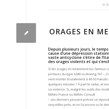
20 S
ORAGES EN ME
Depuis plusieurs jours, le temp
cause d’une dépression stationn
vaste anticyclone s’étire de l’It
des orages violents et qui s’enc
Si les orages et notamment les fameux cu
porteurs du type A380 ou Boeing 747 –, i
vent monter brutalement à 40-50 nœuds so
quelques minutes ? À part le radar, et encor
sa violence. Si, malgré les outils (les 
Météo France ou Météo Consult
– ces derniers peuvent prévoir un épisode
cinq milles près, et on l’a encore vu le di