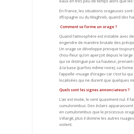
eaux en très peu de temps alors que les 
En France, les situations orageuses son
d’Espagne ou du Maghreb, quand des haute
Comment se forme un orage ?
Quand l’atmosphère est instable avec de l’a
engendre de manière brutale des précipita
Un orage se développe presque toujours 
chou-fleur qu’on aperçoit depuis le larg
qui se distingue par sa hauteur, prenant 
à la base (parfois même noire), sa form
l’appelle «nuage d’orage» car c’est lui q
localisées qui ne durent que quelques m
Quels sont les signes annonciateurs ?
L’air est moite, le vent quasiment nul. Il 
cumulonimbus. Des éclairs apparaissent 
en cumulonimbus que le processus orageu
s’élargit, plus il domine les autres nuage
violent.