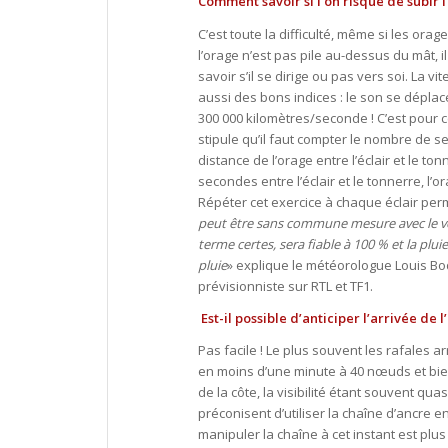
Comment savoir si l’on risque de subir 
C’est toute la difficulté, même si les ora
l’orage n’est pas pile au-dessus du mât, il
savoir s’il se dirige ou pas vers soi. La v
aussi des bons indices : le son se déplac
300 000 kilomètres/seconde ! C’est pour ce
stipule qu’il faut compter le nombre de
distance de l’orage entre l’éclair et le to
secondes entre l’éclair et le tonnerre, l’o
Répéter cet exercice à chaque éclair perm
peut être sans commune mesure avec le vent
terme certes, sera fiable à 100 % et la plu
pluie
» explique le météorologue Louis Bod
prévisionniste sur RTL et TF1.
Est-il possible d’anticiper l’arrivée de 
Pas facile ! Le plus souvent les rafales ar
en moins d’une minute à 40 nœuds et bien pl
de la côte, la visibilité étant souvent qua
préconisent d’utiliser la chaîne d’ancre e
manipuler la chaîne à cet instant est plu