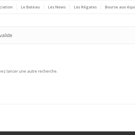
ciation
Le Bateau
Les News
Les Régates
Bourse aux équ
valide
uvez lancer une autre recherche.