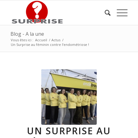
Blog - A la une
Vous êtes ici :
Accueil
/
Actus
/
Un Surprise au féminin contre l’endométriose !
UN SURPRISE AU