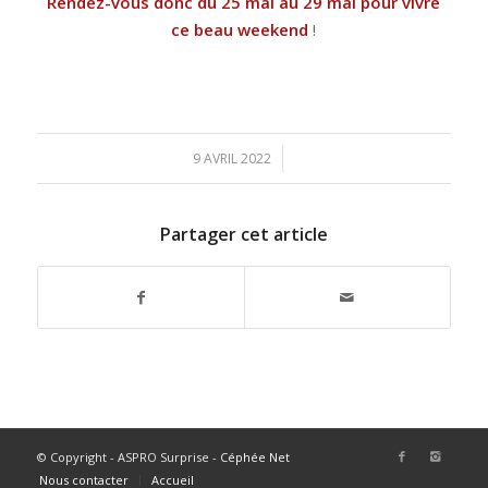
Rendez-vous donc du 25 mai au 29 mai pour vivre
ce beau weekend
!
/
9 AVRIL 2022
Partager cet article
© Copyright - ASPRO Surprise -
Céphée Net
Nous contacter
Accueil