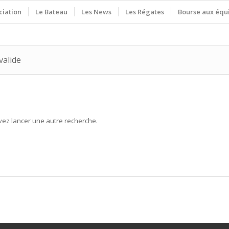
ciation
Le Bateau
Les News
Les Régates
Bourse aux équ
valide
uvez lancer une autre recherche.